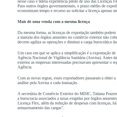
nesse caso e lidera experiência piloto de uso das Licenças 
Para outros órgãos governamentais, o prazo médio de expedi
economizam tempo e recurso ao solicitar a licença apenas u
Mais de uma venda com a mesma licença
Da mesma forma, as licenças de exportação também podem s
a maioria dos órgãos anuentes no comércio exterior não cobre
decreto agiliza as operações e diminui a carga burocrática 
Um caso em que se aplica a simplificação é a exportação de
Agência Nacional de Vigilância Sanitária (Anvisa). Antes d
exterior as empresas interessadas precisavam apresentar o re
Agência.
Com as novas regras, esses exportadores passaram a obter a
análise pela Anvisa a cada transação.
A secretária de Comércio Exterior do MDIC, Tatiana Prazeres
a burocracia associados a taxas exigidas por órgãos anuente
Licença Flex, além da redução de despesas com licenças, h
armazenamento das cargas”.