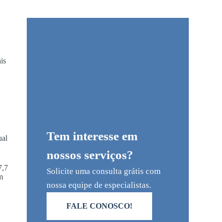
is
Tem interesse em
ual
nossos serviços?
7,7
Solicite uma consulta grátis com
m
nossa equipe de especialistas.
o
FALE CONOSCO!