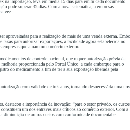
Flex na importação, leva em média 15 dias para emitir cada documento.
ção pode superar 35 dias. Com a nova sistemática, a empresas
ma vez.
er aproveitadas para a realização de mais de uma venda externa. Embo
 taxas para autorizar exportações, a facilidade agora estabelecida no
das empresas que atuam no comércio exterior.
 medicamentos de controle nacional, que requer autorização prévia da
a melhoria proporcionada pelo Portal Único, a cada embarque para o
gistro do medicamento a fim de ter a sua exportação liberada pela
 autorização com validade de três anos, tornando desnecessária uma no
, destacou a importância da inovação: “para o setor privado, os custos
s constituem um dos entraves mais críticos ao comércio exterior. Com a
á a diminuição de outros custos com conformidade documental e