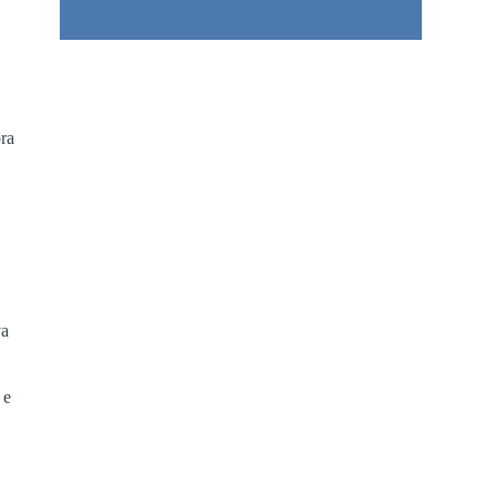
ra
va
 e