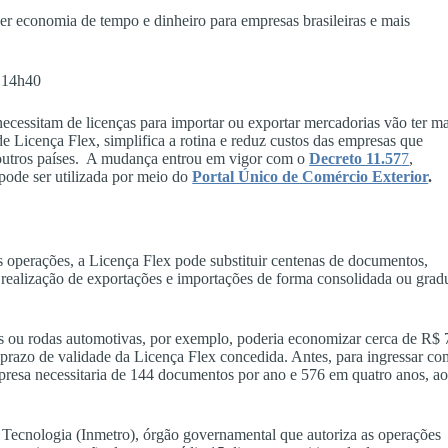
er economia de tempo e dinheiro para empresas brasileiras e mais
 14h40
 necessitam de licenças para importar ou exportar mercadorias vão ter ma
e Licença Flex, simplifica a rotina e reduz custos das empresas que
 outros países. A mudança entrou em vigor com o
Decreto 11.57
7
,
pode ser utilizada por meio do
Portal Único de Comércio Exterior
.
 operações, a Licença Flex pode substituir centenas de documentos,
a realização de exportações e importações de forma consolidada ou grad
s ou rodas automotivas, por exemplo, poderia economizar cerca de R$ 
 prazo de validade da Licença Flex concedida. Antes, para ingressar co
presa necessitaria de 144 documentos por ano e 576 em quatro anos, a
e Tecnologia (Inmetro), órgão governamental que autoriza as operações