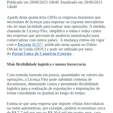
Publicado em 28/06/2023 10h40 Atualizado em 28/06/2023
14h40
Apartir desta quarta-feira (28/6) as empresas brasileiras que
necessitam de licenças para importar ou exportar mercadorias
vão ter mais facilidade para realizar suas operações. A medida,
chamada de Licença Flex, simplifica a rotina e reduz custos
das empresas que precisam de anuência (autorização) para
comercializar com outros países. A mudança entrou em vigor
com o
Decreto 11.57
7
, publicado nesta quarta no Diário
Oficial da União (DOU) e pode ser utilizada por meio
do
Portal Único de Comércio Exterior
.
Mais flexibilidade logística e menos burocracia
Com emissão baseada em prazos, quantidades ou valores das
operações, a Licença Flex pode substituir centenas de
documentos, diminuindo custos e permitindo flexibilidade
logística para a realização de exportações e importações de
forma consolidada ou gradual ao longo do tempo.
Estima-se que uma empresa que importe células fotovoltaicas
ou rodas automotivas, por exemplo, poderia economizar cerca
de R$ 7,7 mil por ano ou R$ 30,6 mil em quatro anos, caso