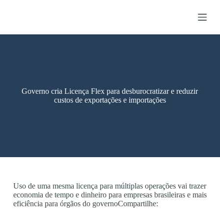
S
k
i
p
t
o
c
o
n
t
Governo cria Licença Flex para desburocratizar e reduzir
e
custos de exportações e importações
n
t
Uso de uma mesma licença para múltiplas operações vai trazer
economia de tempo e dinheiro para empresas brasileiras e mais
eficiência para órgãos do governoCompartilhe: