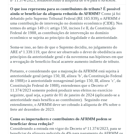
nº 11.374/2023, restabelecendo a alíquota de 8% para o AFRMM.
O que isso representa para os contribuintes do tributo? É possível
ainda se beneficiar da alíquota reduzida do AFRMM?
Como já foi
debatido pelo Supremo Tribunal Federal (RE 165.939), o AFRMM é
uma contribuição de intervenção no domínio econômico (CIDE). Nos
termos do artigo 149 c/c artigo 150, incisos I e II, da Constituição
Federal de 1988, as contribuições de intervenção no domínio
econômico se sujeita ao princípio da legalidade e da anterioridade.
Soma-se isso, ao fato de que o Supremo decidiu, no julgamento do
ARE nº 1.339.119, que deve ser observado o dever de obediência aos
princípios da anterioridade geral e da noventena nas hipóteses em que
a revogação de benefício fiscal acarrete aumento indireto de tributo.
Portanto, e considerando que a majoração da AFRMM está sujeita à
anterioridade geral (artigo 150, III, alínea ‘b’, da Constituição Federal
de 1988) e à anterioridade nonagesimal (artigo 150, III, alínea ‘c’, da
Constituição Federal de 1988), entendemos que o Decreto nº
11.374/2023 somente poderá produzir seus efeitos no exercício
seguinte, qual seja, a partir de 01 de janeiro de 2024 (aplicando-se a
anterioridade mais benéfica ao contribuinte). Seguindo esse
entendimento, o AFRMM deve ser cobrado à alíquota de 4% sobre o
frete até dezembro de 2023.
Como os importadores e contribuintes do AFRMM podem se
beneficiar dessa redução?
Considerando a entrada em vigor do Decreto nº 11.374/2023, para se
beneficiar da alíquota reduzida de 4% para pagamento do AFRMM os