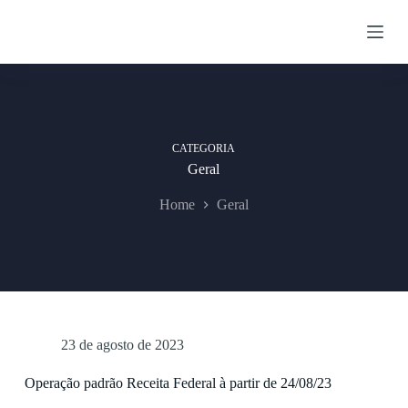
P
u
l
a
r
p
a
r
a
CATEGORIA
o
Geral
c
o
Home
Geral
n
t
e
ú
d
o
23 de agosto de 2023
Operação padrão Receita Federal à partir de 24/08/23